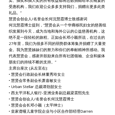
卖、抽奖和抽大奖的所有收益都将悉数捐赠给本次晚宴的
受惠机构，我们欢迎公众多多支持我们，捐赠出更多此类
礼品。”
慧贤会创会人/名誉会长何沈慧霞博士致感谢词
何沈慧霞博士提到，“慧贤会从一个华裔移民妇女的慈善组
织发展到今天，成为当地和海外公认的公益慈善机构，这
绝不是一段轻松的旅程。正如会长邓小颖所说，在过去的
27年里，我们为很多不同的弱势群体筹集并捐赠了大量资
金。我为慧贤姊妹们的努力和你们的奉献精神所感动。我
代表慧贤会，感谢并鼓励来自所有社团领袖、企业和媒体
朋友们的持续不断的支持。”
主席台座次 (从左至右):
• 慧贤会行政副会长林董秀玲女士
• 慧贤会常务副会长萧嘉敏女士
• Urban Stellar 总裁谭劲韶女士
• 西太平洋私人银行-亚洲业务副总裁梁震熙先生
• 慧贤会创会人/名誉会长何沈慧霞博士
• 慧贤会会长邓小颖（太平绅士）
• 皇家聋哑儿童学院企业与小区合作部经理Darren