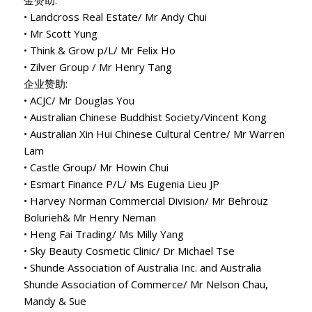
金赞助:
• Landcross Real Estate/ Mr Andy Chui
• Mr Scott Yung
• Think & Grow p/L/ Mr Felix Ho
• Zilver Group / Mr Henry Tang
企业赞助:
• ACJC/ Mr Douglas You
• Australian Chinese Buddhist Society/Vincent Kong
• Australian Xin Hui Chinese Cultural Centre/ Mr Warren
Lam
• Castle Group/ Mr Howin Chui
• Esmart Finance P/L/ Ms Eugenia Lieu JP
• Harvey Norman Commercial Division/ Mr Behrouz
Bolurieh& Mr Henry Neman
• Heng Fai Trading/ Ms Milly Yang
• Sky Beauty Cosmetic Clinic/ Dr Michael Tse
• Shunde Association of Australia Inc. and Australia
Shunde Association of Commerce/ Mr Nelson Chau,
Mandy & Sue