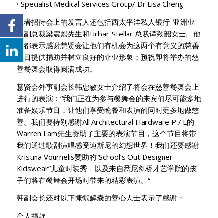
• Specialist Medical Services Group/ Dr Lisa Cheng
记者招待会上的发言人还包括西太平洋私人银行-亚洲业
务副总裁梁震熙先生和Urban Stellar 总裁谭劲韶女士。他
们都表示感谢慧贤会让他们有机会为这两个有意义的慈善
项目提供捐助并树立良好的企业形象；预祝即将举办的慈
善餐舞会取得圆满成功。
慧贤会外事副会长韩忠敏女士介绍了将会在慈善餐舞会上
进行的表演：“我们正在为参与餐舞会的来宾们尽可能多地
准备娱乐节目，让他们享受晚餐和表演的同时更多地做慈
善。我们要特别感谢All Architectural Hardware P / L的
Warren Lam先生赞助了主要的表演节目，这个节目将带
我们通过歌剧演唱感受迪斯尼的幻想世界！我们还要感谢
Kristina Vournelis赞助的“School’s Out Designer
Kidswear”儿童时装秀，以及来自悉尼剑桥才艺学院的孩
子们将在餐舞会开场时带来的精彩表演。“
韩副会长还对以下慷慨解囊的善心人士表示了感谢：
个人捐款