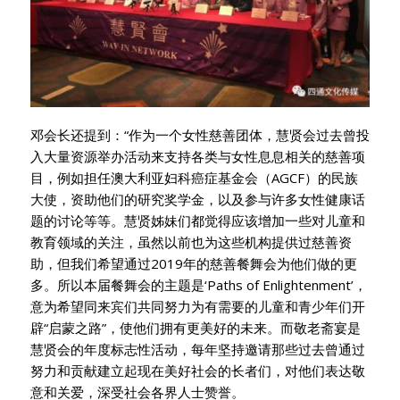
邓会长还提到：“作为一个女性慈善团体，慧贤会过去曾投
入大量资源举办活动来支持各类与女性息息相关的慈善项
目，例如担任澳大利亚妇科癌症基金会（AGCF）的民族
大使，资助他们的研究奖学金，以及参与许多女性健康话
题的讨论等等。慧贤姊妹们都觉得应该增加一些对儿童和
教育领域的关注，虽然以前也为这些机构提供过慈善资
助，但我们希望通过2019年的慈善餐舞会为他们做的更
多。所以本届餐舞会的主题是‘Paths of Enlightenment’，
意为希望同来宾们共同努力为有需要的儿童和青少年们开
辟“启蒙之路”，使他们拥有更美好的未来。而敬老斋宴是
慧贤会的年度标志性活动，每年坚持邀请那些过去曾通过
努力和贡献建立起现在美好社会的长者们，对他们表达敬
意和关爱，深受社会各界人士赞誉。