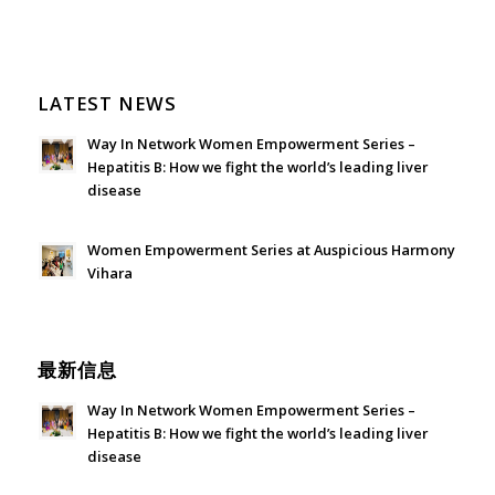
LATEST NEWS
Way In Network Women Empowerment Series –
Hepatitis B: How we fight the world’s leading liver
disease
July 24, 2026 - 1:57 am
Women Empowerment Series at Auspicious Harmony
Vihara
June 21, 2026 - 3:21 am
最新信息
Way In Network Women Empowerment Series –
Hepatitis B: How we fight the world’s leading liver
disease
July 24, 2026 - 1:57 am