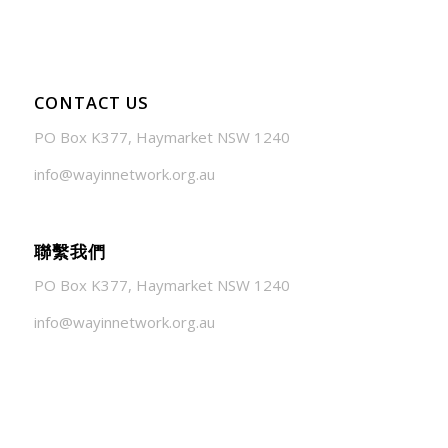
CONTACT US
PO Box K377, Haymarket NSW 1240
info@wayinnetwork.org.au
聯繫我們
PO Box K377, Haymarket NSW 1240
info@wayinnetwork.org.au