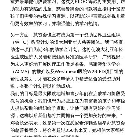
童并鼓励他们热爱学习。这次为RIDBC筹款将主要用于帮
助视力有缺陷的儿童。慈善餐舞会的捐款将直接用于投资
孩子们需要的特殊学习资源，以帮助这些盲童或弱视儿童
们更有效率的学习，并增强他们的学习热情。
另一方面，慧贤会也宣布成为第一个资助世界卫生组织
（WHO）教育计划的澳大利亚华人慈善团体。我们将资
助这一项目为期3年的助学金计划。这将使澳大利亚年轻
医生或医护人员能够接触高标准的医学研究，广阔视野，
为未来更好地开展医疗工作做足准备。感谢澳华医学会
（ACMA）的推介以及Westmead医院W2RIED项目组的
帮忙及筹划，才能在众多申请人中筛选适合的受资助对
象，令整个计划得以推动成功。
我们的目标是最大限度地增加青少年们在启蒙学习阶段受
教育的机会；我们也想为那些正在为有需要的孩子和年轻
人提供帮助的组织给予资助，让他们拥有更好的学习资
源，这样以后我们都将共同拥有一个更加美好的未来。”
邓会长还表示，这是第一次在悉尼希尔顿酒店举办慧贤会
的慈善餐舞会，将会有超过350名来宾，她相信大家都将