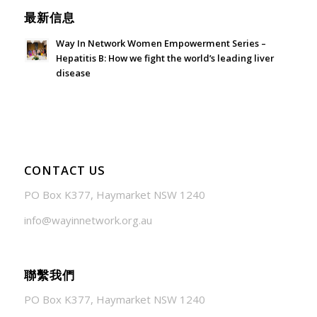
最新信息
Way In Network Women Empowerment Series –
Hepatitis B: How we fight the world’s leading liver
disease
July 24, 2026 - 1:57 am
CONTACT US
PO Box K377, Haymarket NSW 1240
info@wayinnetwork.org.au
聯繫我們
PO Box K377, Haymarket NSW 1240