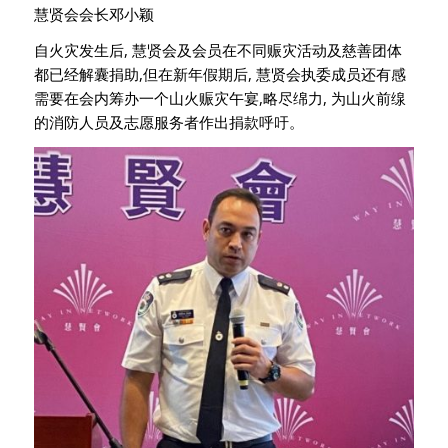
慧贤会会长邓小颖
自火灾发生后, 慧贤会及会员在不同赈灾活动及慈善团体
都已经解囊捐助,但在新年假期后, 慧贤会执委成员还有感
需要在会内筹办一个山火赈灾午宴,略尽绵力, 为山火前缐
的消防人员及志愿服务者作出捐款呼吁。