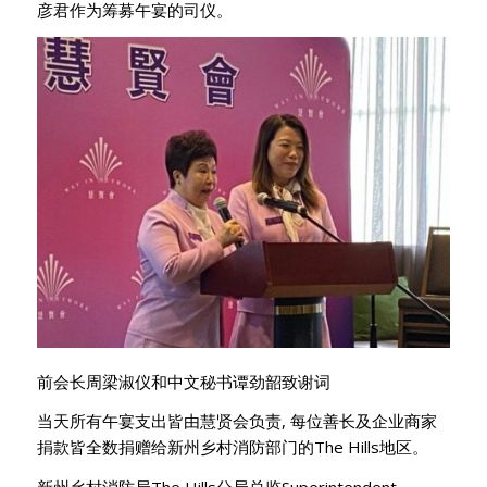
彦君作为筹募午宴的司仪。
前会长周梁淑仪和中文秘书谭劲韶致谢词
当天所有午宴支出皆由慧贤会负责, 每位善长及企业商家
捐款皆全数捐赠给新州乡村消防部门的The Hills地区。