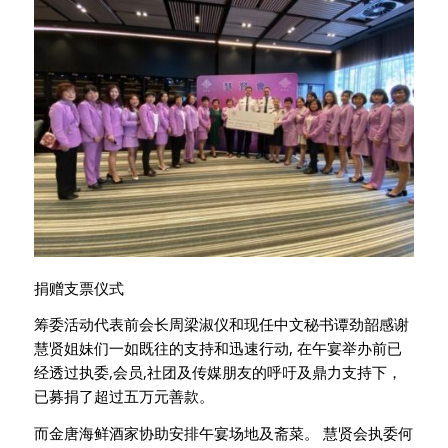
捐赠支票仪式
筹委活动代表前会长周梁淑仪和现任中文秘书谭劲韶感谢
慧贤姐妹们一如既往的支持和迅速行动, 在午宴举办前已
经透过执委,会员,社团及传媒朋友的呼吁及鼎力支持下，
已募捐了超过五万元善款。
而金唐海鲜酒家协助安排午宴场地及斋菜。 慧贤会执委何