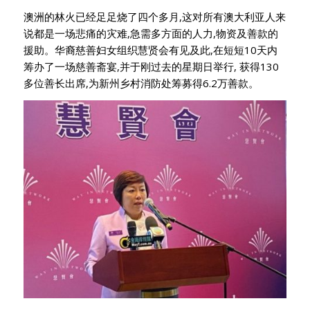
澳洲的林火已经足足烧了四个多月,这对所有澳大利亚人来
说都是一场悲痛的灾难,急需多方面的人力,物资及善款的
援助。华裔慈善妇女组织慧贤会有见及此,在短短10天内
筹办了一场慈善斋宴,并于刚过去的星期日举行, 获得130
多位善长出席,为新州乡村消防处筹募得6.2万善款。