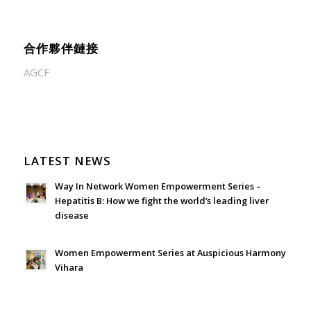
合作夥伴鏈接
AGCF
LATEST NEWS
Way In Network Women Empowerment Series –
Hepatitis B: How we fight the world’s leading liver
disease
July 24, 2026 - 1:57 am
Women Empowerment Series at Auspicious Harmony
Vihara
June 21, 2026 - 3:21 am