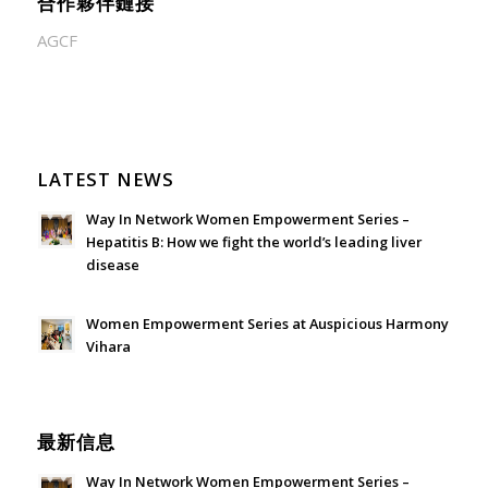
合作夥伴鏈接
AGCF
LATEST NEWS
Way In Network Women Empowerment Series –
Hepatitis B: How we fight the world’s leading liver
disease
July 24, 2026 - 1:57 am
Women Empowerment Series at Auspicious Harmony
Vihara
June 21, 2026 - 3:21 am
最新信息
Way In Network Women Empowerment Series –