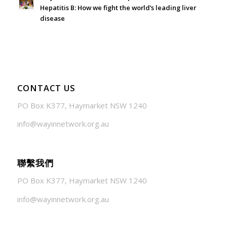
Hepatitis B: How we fight the world’s leading liver
disease
July 24, 2026 - 1:57 am
CONTACT US
PO Box K377, Haymarket NSW 1240
info@wayinnetwork.org.au
聯繫我們
PO Box K377, Haymarket NSW 1240
info@wayinnetwork.org.au