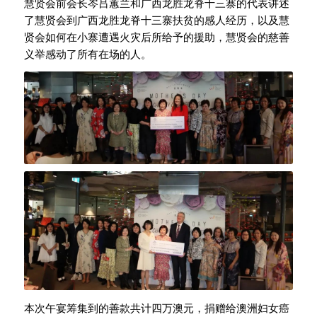
慧贤会前会长岑吕蕙兰和广西龙胜龙脊十三寨的代表讲述
了慧贤会到广西龙胜龙脊十三寨扶贫的感人经历，以及慧
贤会如何在小寨遭遇火灾后所给予的援助，慧贤会的慈善
义举感动了所有在场的人。
本次午宴筹集到的善款共计四万澳元，捐赠给澳洲妇女癌