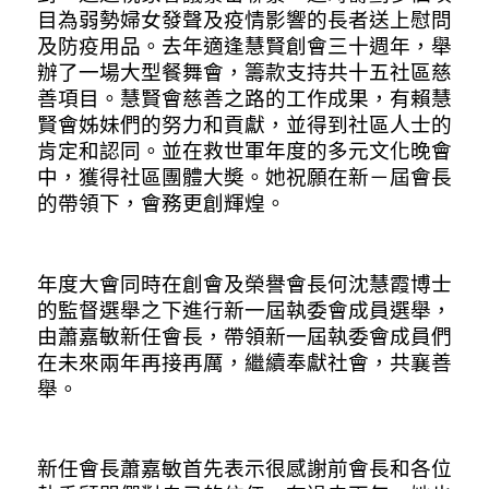
目為弱勢婦女發聲及疫情影響的長者送上慰問
及防疫用品。去年適逢慧賢創會三十週年，舉
辦了一場大型餐舞會，籌款支持共十五社區慈
善項目。慧賢會慈善之路的工作成果，有賴慧
賢會姊妹們的努力和貢獻，並得到社區人士的
肯定和認同。並在救世軍年度的多元文化晚會
中，獲得社區團體大奬。她祝願在新－屆會長
的帶領下，會務更創輝煌。
年度大會同時在創會及榮譽會長何沈慧霞博士
的監督選舉之下進行新一屆執委會成員選舉，
由蕭嘉敏新任會長，帶領新一屆執委會成員們
在未來兩年再接再厲，繼續奉獻社會，共襄善
舉。
新任會長蕭嘉敏首先表示很感謝前會長和各位