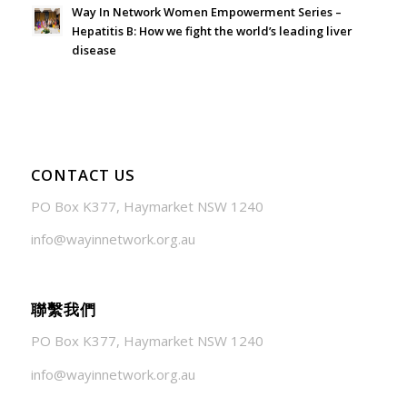
Way In Network Women Empowerment Series –
Hepatitis B: How we fight the world’s leading liver
disease
July 24, 2026 - 1:57 am
CONTACT US
PO Box K377, Haymarket NSW 1240
info@wayinnetwork.org.au
聯繫我們
PO Box K377, Haymarket NSW 1240
info@wayinnetwork.org.au