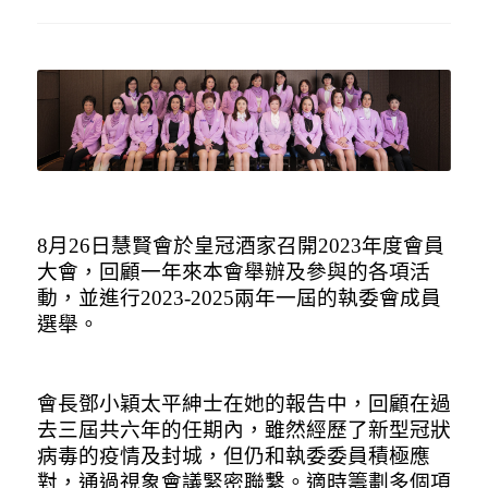
8
月
26
日慧賢會於皇冠酒家召開
2023
年度會員
大會，回顧一年來本會舉辦及參與的各項活
動，並進行
2023-2025
兩年一屆的執委會成員
選舉。
會長鄧小穎太平紳士在她的報告中，回顧在過
去三屆共六年的任期內，雖然經歷了新型冠狀
病毒的疫情及封城，但仍和執委委員積極應
對，通過視象會議緊密聯繫。適時籌劃多個項