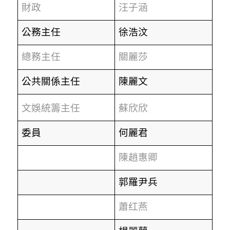
財政
汪子涵
公務主任
徐浩汶
總務主任
關麗莎
公共關係主任
陳麗文
文娛統籌主任
蘇欣欣
委員
何麗君
陳趙惠卿
郭羅尹兵
蕭红燕