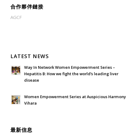
合作夥伴鏈接
AGCF
LATEST NEWS
Way In Network Women Empowerment Series –
Hepatitis B: How we fight the world’s leading liver
disease
July 24, 2026 - 1:57 am
Women Empowerment Series at Auspicious Harmony
Vihara
June 21, 2026 - 3:21 am
最新信息