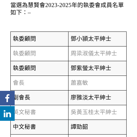
當選為慧賢會
2023-2025
年的執委會成員名單
如下：
–
執委顧問
鄧小頴太平紳士
執委顧問
周梁淑儀太平紳士
執委顧問
鄧紫螢太平紳士
會長
蕭嘉敏
副會長
廖雅淡太平紳士
英文秘書
吳黃玉桂太平紳士
中文秘書
譚勁韶