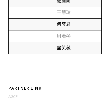
楊麗蘭
王慧玲
何彥君
周治琴
盤笑薇
PARTNER LINK
AGCF