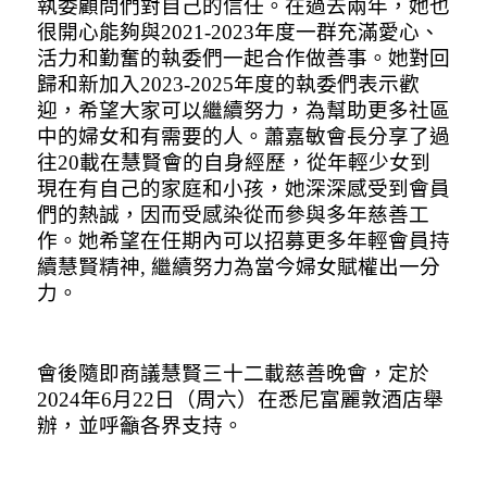
執委顧問們對自己的信任。在過去兩年，她也
很開心能夠與
2021-2023
年度一群充滿愛心、
活力和勤奮的執委們一起合作做善事。她對回
歸和新加入
2023-2025
年度的執委們表示歡
迎，希望大家可以繼續努力，為幫助更多社區
中的婦女和有需要的人。蕭嘉敏會長分享了過
往
20
載在慧賢會的自身經歷，從年輕少女到
現在有自己的家庭和小孩，她深深感受到會員
們的熱誠，因而受感染從而參與多年慈善工
作。她希望在任期內可以招募更多年輕會員持
續慧賢精神
,
繼續努力為當今婦女賦權出一分
力。
會後隨即商議慧賢三十二載慈善晚會，定於
2024
年
6
月
22
日（周六）在悉尼富麗敦酒店舉
辦，並呼籲各界支持。