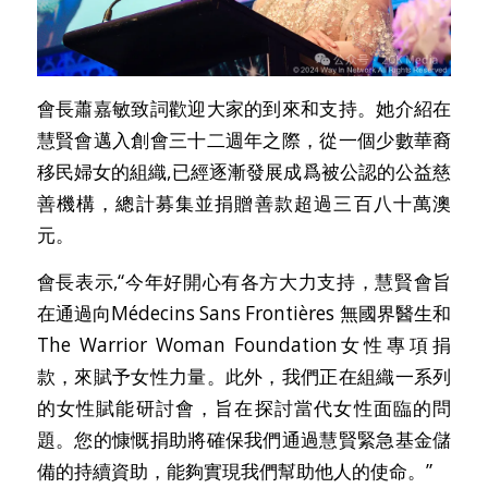
會長蕭嘉敏致詞歡迎大家的到來和支持。她介紹在
慧賢會邁入創會三十二週年之際，從一個少數華裔
移民婦女的組織,已經逐漸發展成爲被公認的公益慈
善機構，總計募集並捐贈善款超過三百八十萬澳
元。
會長表示,“今年好開心有各方大力支持，慧賢會旨
在通過向Médecins Sans Frontières 無國界醫生和
The Warrior Woman Foundation女性專項捐
款，來賦予女性力量。此外，我們正在組織一系列
的女性賦能研討會，旨在探討當代女性面臨的問
題。您的慷慨捐助將確保我們通過慧賢緊急基金儲
備的持續資助，能夠實現我們幫助他人的使命。”