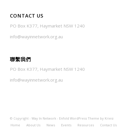
CONTACT US
PO Box K377, Haymarket NSW 1240
info@wayinnetwork.org.au
聯繫我們
PO Box K377, Haymarket NSW 1240
info@wayinnetwork.org.au
© Copyright -
Way In Network
-
Enfold WordPress Theme by Kriesi
Home
About Us
News
Events
Resources
Contact Us