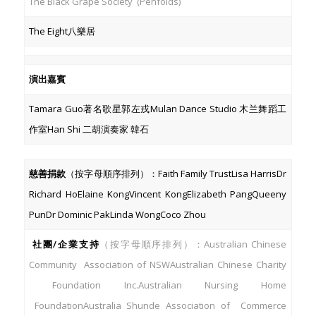
The Black Grape Society (Penfolds)
The Eight八樂居
演出嘉賓
Tamara Guo著名歌星郭左戎Mulan Dance Studio 木兰舞蹈工
作室Han Shi 二胡演奏家 韓石
慈善捐款
（按字母順序排列）：Faith Family TrustLisa HarrisDr
Richard HoElaine KongVincent KongElizabeth PangQueeny
PunDr Dominic PakLinda WongCoco Zhou
社團
/企業支持
（按字母順序排列）：Australian Chinese
Community Association of NSWAustralian Chinese Charity
Foundation Inc.Australian Nursing Home
FoundationAustralia Shunde Association of Commerce