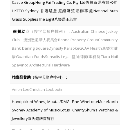
Castle GroupHeng Fai Trading Co. Pty Ltd恆輝貿易有限公司
HKETO Sydney 香港駐悉尼經濟貿易辦事處National Auto
Glass SuppliesThe Eight八樂居王老吉
銀贊助
商（按字母順序排列）：Australian Chinese Jockey
Club 澳洲悉尼華人賽馬會Banna Property GroupCommunity
Bank Darling SquareDynasty KaraokeGCAA Health康樂大健
康Guardian FundsSunsolis Legal 盛迪律師事務所Tiara Nail
SpaVinco Architectural Hardware
拍賣品贊助
（按字母順序排列）：
Amen LeeChristian Louboutin
Handpicked Wines, Moutai/DMG Fine WineLotteMuseNorth
Sydney Academy of Music/Lotus CharityShum’s Watches &
Jewellery岑氏鐘錶首飾行