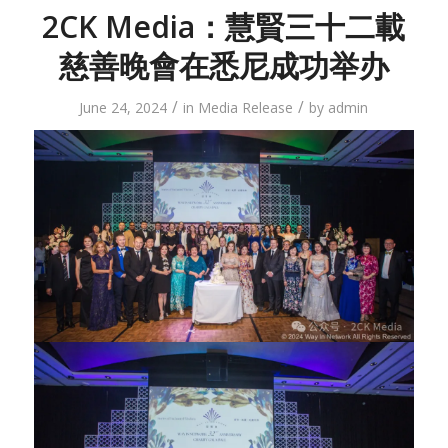
2CK Media：慧賢三十二載
慈善晚會在悉尼成功举办
/
/
June 24, 2024
in
Media Release
by
admin