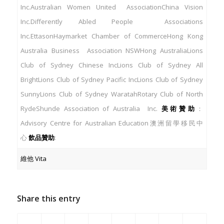
Inc.Australian Women United AssociationChina Vision
Inc.Differently Abled People Associations
Inc.EttasonHaymarket Chamber of CommerceHong Kong
Australia Business Association NSWHong AustraliaLions
Club of Sydney Chinese IncLions Club of Sydney All
BrightLions Club of Sydney Pacific IncLions Club of Sydney
SunnyLions Club of Sydney WaratahRotary Club of North
RydeShunde Association of Australia Inc.
美術贊助
：
Advisory Centre for Australian Education澳洲留學移民中
心
飲品贊助
:
維他 Vita
Share this entry