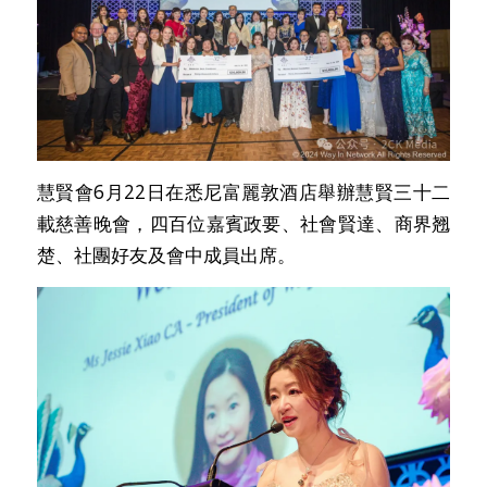
慧賢會6月22日在悉尼富麗敦酒店舉辦慧賢三十二
載慈善晚會，四百位嘉賓政要、社會賢達、商界翘
楚、社團好友及會中成員出席。