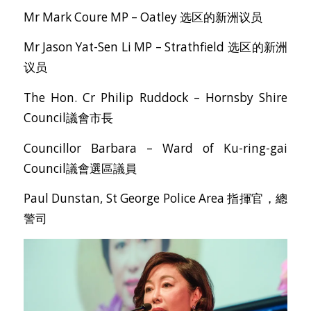
Mr Mark Coure MP – Oatley 选区的新洲议员
Mr Jason Yat-Sen Li MP – Strathfield 选区的新洲
议员
The Hon. Cr Philip Ruddock – Hornsby Shire
Council議會市長
Councillor Barbara – Ward of Ku-ring-gai
Council議會選區議員
Paul Dunstan, St George Police Area 指揮官，總
警司