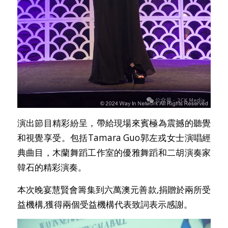
演出節目精彩紛呈，帶給現場來賓極為震撼的聽覺
和視覺享受。包括Tamara Guo郭左戎女士演唱經
典曲目，木蘭舞蹈工作室的優雅舞蹈和二胡演奏家
韓石的精彩演奏。
本次晚宴慧賢會籌集到六萬澳元善款,捐贈於兩所受
益機構,獲得兩個受益機構代表致詞表示感謝。