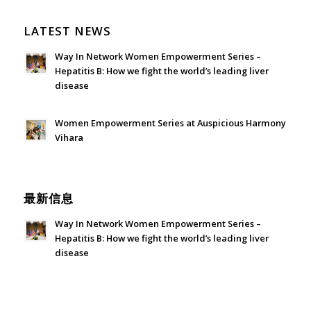
LATEST NEWS
Way In Network Women Empowerment Series –
Hepatitis B: How we fight the world’s leading liver
disease
July 24, 2026 - 1:57 am
Women Empowerment Series at Auspicious Harmony
Vihara
June 21, 2026 - 3:21 am
最新信息
Way In Network Women Empowerment Series –
Hepatitis B: How we fight the world’s leading liver
disease
July 24, 2026 - 1:57 am