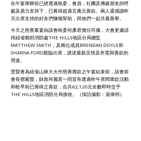
在午宴舉辦前已經透過執委，會員，社團及傳媒朋友的呼
籲及鼎力支持下，已募得超過五萬元善款。兩人還感謝昨
天出席支持的好友們慷慨幫助，與他們一起共襄善舉。
今天之慈善素宴由該會執委何彥君擔任司儀，大會更邀請
得紐省鄉郊消防處THE HILLS地區分局總監
MATTHEW SMITH，及兩位成員BRENDAN DOYLE和
SHARNA FORD親臨出席，講述最新災情及所需與善款的
用途。
慧賢會為紐省山林大火作慈善籌款之午宴結束前，該會前
會長鄧紫螢，財政何麗君一同宣布透過昨午席間籌款活動
和較早前已籌得之善款，合共62,120元全數即時交予
THE HILLS地區消防分局接收。（採訪攝影：湯偉明）