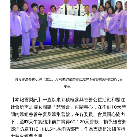
慧賢會會長鄧小穎（左五）與執委們遞交善款支票予紐省鄉郊消防處代表
接收。
【本報雪梨訊】一直以來都積極參與慈善公益活動和關注
社會所需之婦女團體「慧賢會」再顯善心，在不到10天時
間內籌組慈善午宴及籌集善款，在各委員、會員同心協力
下，至昨天午宴結束前共籌得62,120元善款，捐予紐省鄉
郊消防處THE HILLS地區消防部門，作為支援是次紐省特
大林火經費之用。