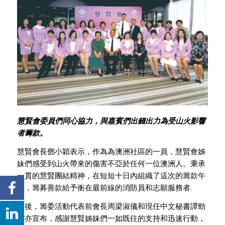
慧賢會委員們同心協力，與嘉賓們出錢出力為受山火影響
者籌款。
慧賢會長鄧小穎表示，作為為澳洲社區的一員，慧賢會姊
妹們感受到山火帶來的傷害不亞於任何一位澳洲人。秉承
一貫的慧賢團結精神，在短短十日內組織了這次的籌款午
宴，籌募善款給予衝在最前線的消防員和志願服務者.
隨後，籌委活動代表前會長周梁淑儀和現任中文秘書譚勁
韶亦宣布，感謝慧賢姊妹們一如既往的支持和迅速行動，