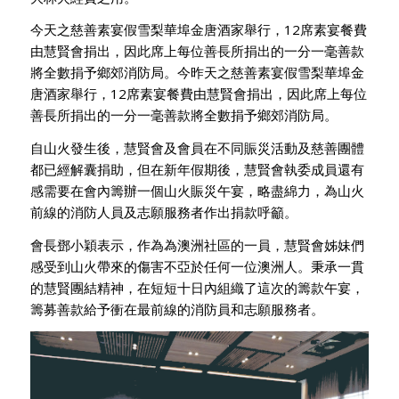
今天之慈善素宴假雪梨華埠金唐酒家舉行，12席素宴餐費
由慧賢會捐出，因此席上每位善長所捐出的一分一毫善款
將全數捐予鄉郊消防局。今昨天之慈善素宴假雪梨華埠金
唐酒家舉行，12席素宴餐費由慧賢會捐出，因此席上每位
善長所捐出的一分一毫善款將全數捐予鄉郊消防局。
自山火發生後，慧賢會及會員在不同賑災活動及慈善團體
都已經解囊捐助，但在新年假期後，慧賢會執委成員還有
感需要在會內籌辦一個山火賑災午宴，略盡綿力，為山火
前線的消防人員及志願服務者作出捐款呼籲。
會長鄧小穎表示，作為為澳洲社區的一員，慧賢會姊妹們
感受到山火帶來的傷害不亞於任何一位澳洲人。秉承一貫
的慧賢團結精神，在短短十日內組織了這次的籌款午宴，
籌募善款給予衝在最前線的消防員和志願服務者。