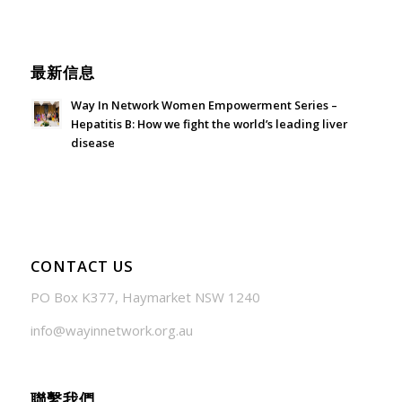
June 21, 2026 - 3:21 am
最新信息
Way In Network Women Empowerment Series –
Hepatitis B: How we fight the world’s leading liver
disease
July 24, 2026 - 1:57 am
CONTACT US
PO Box K377, Haymarket NSW 1240
info@wayinnetwork.org.au
聯繫我們