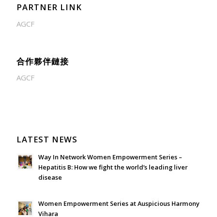
PARTNER LINK
AGCF
合作夥伴鏈接
AGCF
LATEST NEWS
Way In Network Women Empowerment Series –
Hepatitis B: How we fight the world’s leading liver
disease
July 24, 2026 - 1:57 am
Women Empowerment Series at Auspicious Harmony
Vihara