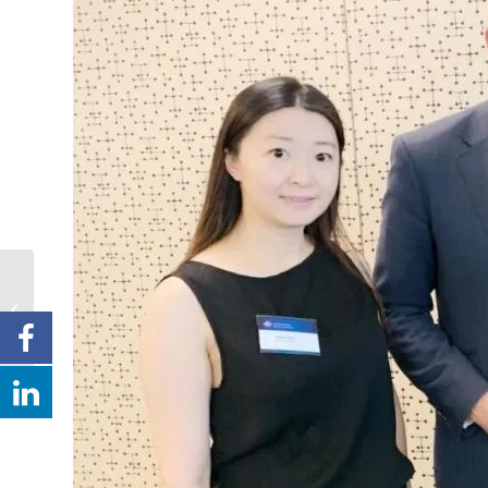
Way In Network
donate anti-epidemic
medical supplies to
support Mainland
China,...