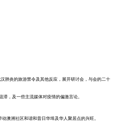
府对武汉肺炎的旅游禁令及其他反应，展开研讨会，与会的二十
阻滞，及一些主流媒体对疫情的偏激言论。
再次带动澳洲社区和谐和昔日华埠及华人聚居点的兴旺。