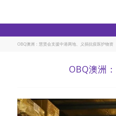
OBQ澳洲：慧贤会支援中港两地、义捐抗疫医护物资
OBQ澳洲