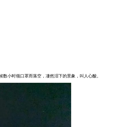
候数小时领口罩而落空，凄然泪下的景象，叫人心酸。