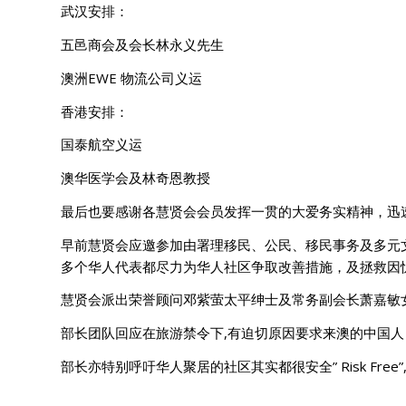
武汉安排：
五邑商会及会长林永义先生
澳洲EWE 物流公司义运
香港安排：
国泰航空义运
澳华医学会及林奇恩教授
最后也要感谢各慧贤会会员发挥一贯的大爱务实精神，迅速
早前慧贤会应邀参加由署理移民、公民、移民事务及多元文化
多个华人代表都尽力为华人社区争取改善措施，及拯救因
慧贤会派出荣誉顾问邓紫萤太平绅士及常务副会长萧嘉敏
部长团队回应在旅游禁令下,有迫切原因要求来澳的中国
部长亦特别呼吁华人聚居的社区其实都很安全” Risk F