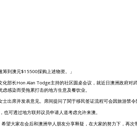
筹到澳元$15500採购上述物资。」
部长Hon Alan Todge主持的社区圆桌会议，就近日澳洲政
忧虑感染而受拖累打击的地方生意及餐饮业。
女士出席并发表意见。席间提问了関于移民签证流程可会因旅游禁令
人，也可透过地方联邦议员申请人道考虑允许来澳。
ree”, 希望大家在会后和澳洲华人朋友分享释疑，在大家的努力下，