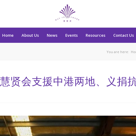
Home
About Us
News
Events
Resources
Contact Us
You are here:
Ho
：慧贤会支援中港两地、义捐