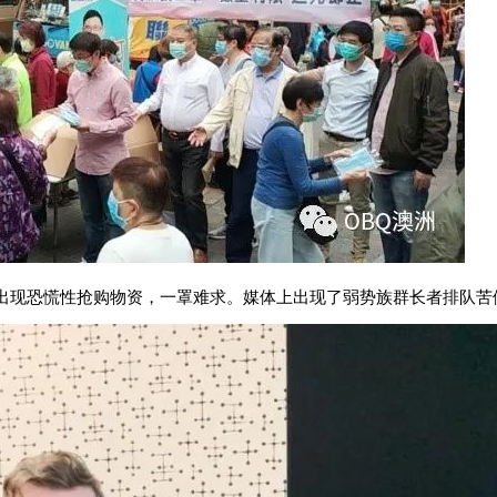
出现恐慌性抢购物资，一罩难求。媒体上出现了弱势族群长者排队苦