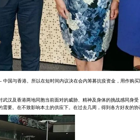
– 中国与香港。所以在短时间内议决在会内筹募抗疫资金，用作购
对武汉及香港两地同胞当前面对的威胁、精神及身体的挑战感同身受
的需要。在不致影响本土的供应下。在过去几周，得到各方好友的协