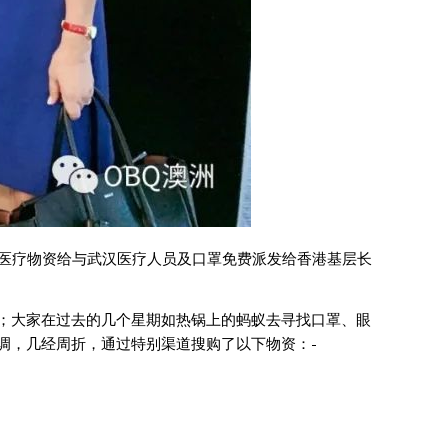
买医疗物资给与武汉医疗人员及口罩免费派发给香港基层长
；大家在过去的几个星期如热锅上的蚂蚁去寻找口罩、眼
调，几经周折，通过特别渠道搜购了以下物资：-