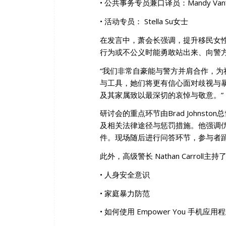
• 公共事务专员兼口译员：Mandy Va
• 活动专员： Stella Su女士
在发言中，萧会长强调，提升移民女
行为或不公义时能勇敢站出来、向警
“我们非常自豪能与警方并肩合作，为
与工具，她们将更有信心面对歧视与
及其家属致以最深切的哀悼与敬意。”
研讨会的重点环节由Brad Johns
及相关法律途径与惩罚措施。他强调
件。现场随后进行问答环节，参与者
此外，高级警长 Nathan Carro
• 人身安全意识
• 家庭暴力防范
• 如何使用 Empower You 手机