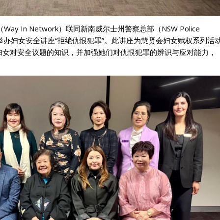
y In Network）联同新南威尔士州警察总部（NSW Police
警察局成功举办妇女安全讲座“拒绝仇恨犯罪”。此讲座为慧贤会妇女赋权系列活
妇女对安全议题的知识，并加强她们对仇恨犯罪的辨识与应对能力，