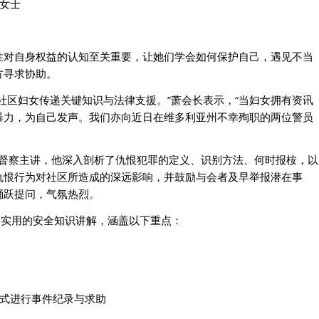
n女士
性对自身权益的认知至关重要，让她们学会如何保护自己，遇见不当
方寻求协助。
社区妇女传递关键知识与法律支援。”萧会长表示，“当妇女拥有资讯
暴力，为自己发声。我们亦向近日在维多利亚州不幸殉职的两位警员
ton总督察主讲，他深入剖析了仇恨犯罪的定义、识别方法、何时报桉，以
仇恨行为对社区所造成的深远影响，并鼓励与会者及早举报潜在事
踊跃提问，气氛热烈。
ll主持了实用的安全知识讲解，涵盖以下重点：
应用程式进行事件纪录与求助