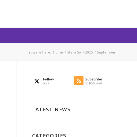
You are here:
Home
/
Stella So
/
2025
/
September
t
Follow
Subscribe
on X
to RSS Feed
LATEST NEWS
CATEGORIES